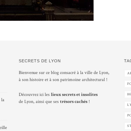
SECRETS DE LYON
TA
Bienvenue sur ce blog consacré à la ville de Lyon,
A
à son histoire et à son patrimoine architectural !
F
Découvrez ici les
lieux secrets et insolites
H
 la
de Lyon, ainsi que ses
trésors cachés
!
L
P
S
ille