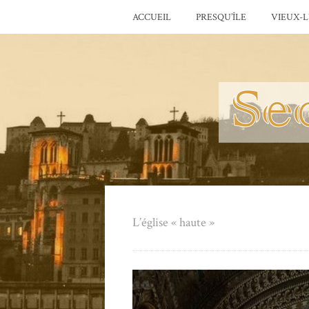
ACCUEIL
PRESQU’ÎLE
VIEUX-
L’église « haute »