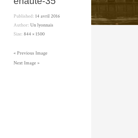
ehaute-35
Published:
14 avril 2016
Author:
Un lyonnais
Size:
844 × 1500
« Previous Image
Next Image »