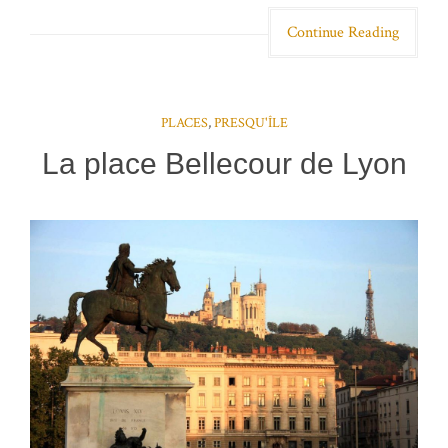
Continue Reading
PLACES
,
PRESQU'ÎLE
La place Bellecour de Lyon