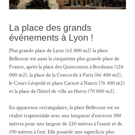
La place des grands
événements à Lyon !
Plus grande place de Lyon (62 000 m2) la place
Bellecour est aussi la cinquième plus grande place de
France
, après la
place des Quinconces
à
Bordeaux
(126
000 m
2
), la
place de la Concorde
à
Paris
(86 400 m
2
),
le Cours Léopold et place Carnot à Nancy (76 400 m
2
)
et la place de l’hôtel de ville au Havre (70 000 m
2
).
En apparence rectangulaire, la place Bellecour est en
réalité trapézoïdale avec une longueur d’environ 300
mètres pour une largeur de 220 mètres à l’ouest et de
190 mètres à l’est. Elle possède une superficie plus