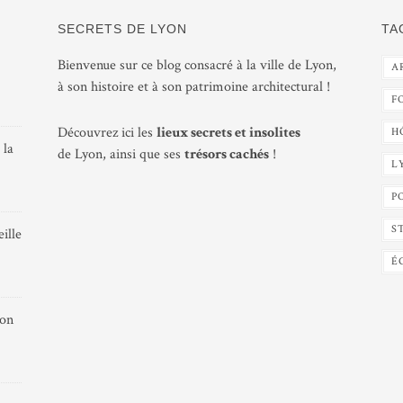
SECRETS DE LYON
TA
Bienvenue sur ce blog consacré à la ville de Lyon,
A
à son histoire et à son patrimoine architectural !
F
Découvrez ici les
lieux secrets et insolites
H
 la
de Lyon, ainsi que ses
trésors cachés
!
L
P
S
ille
É
yon