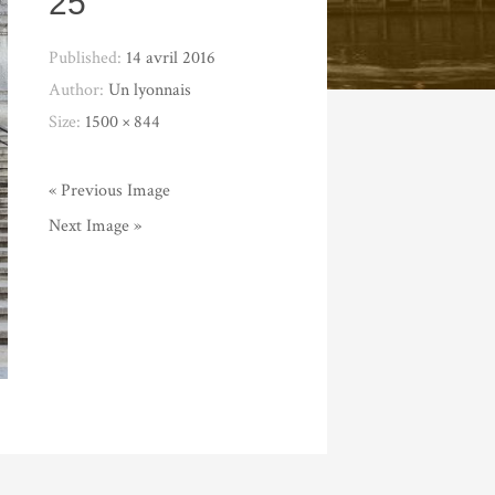
25
Published:
14 avril 2016
Author:
Un lyonnais
Size:
1500 × 844
« Previous Image
Next Image »