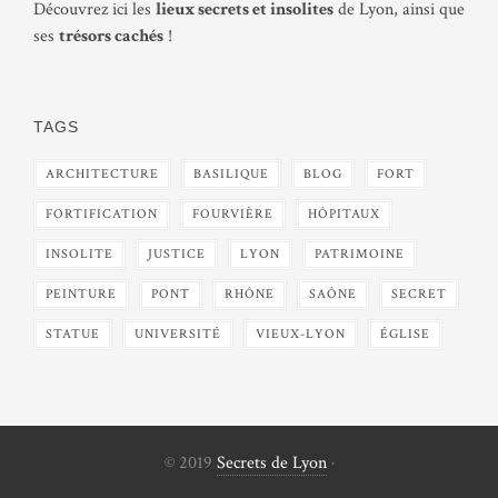
Découvrez ici les
lieux secrets et insolites
de Lyon, ainsi que
ses
trésors cachés
!
TAGS
ARCHITECTURE
BASILIQUE
BLOG
FORT
FORTIFICATION
FOURVIÈRE
HÔPITAUX
INSOLITE
JUSTICE
LYON
PATRIMOINE
PEINTURE
PONT
RHÔNE
SAÔNE
SECRET
STATUE
UNIVERSITÉ
VIEUX-LYON
ÉGLISE
© 2019
Secrets de Lyon
·