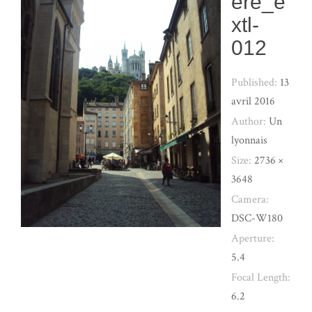
ere_e
xtl-
012
Published:
13
avril 2016
Author:
Un
lyonnais
Size:
2736 ×
3648
Camera:
DSC-W180
Aperture:
5.4
Focal Length:
6.2