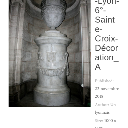
-Lyon-
6°-
Saint
e-
Croix-
Décor
ation_
A
Published:
22 novembre
2018
Author:
Un
lyonnais
Size:
1000 ×