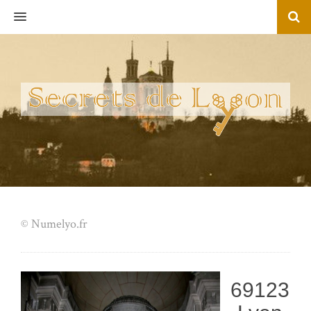
MENU
© Numelyo.fr
69123