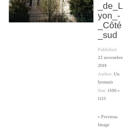
_de_L
yon_-
_Côté
_sud
Published:
22 novembre
2018
Author:
Un
lyonnais
Size:
1500 ×
1125
« Previous
Image