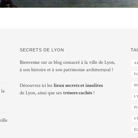
SECRETS DE LYON
TA
Bienvenue sur ce blog consacré à la ville de Lyon,
A
à son histoire et à son patrimoine architectural !
F
Découvrez ici les
lieux secrets et insolites
H
 la
de Lyon, ainsi que ses
trésors cachés
!
L
P
S
ille
É