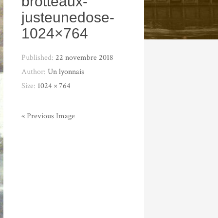
brotteaux-
justeunedose-
1024×764
Published:
22 novembre 2018
Author:
Un lyonnais
Size:
1024 × 764
« Previous Image