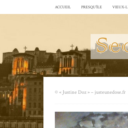
ACCUEIL
PRESQU’ÎLE
VIEUX-
© « Justine Doz » – justeunedose.fr