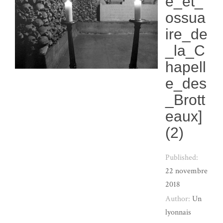
e_et_
ossua
ire_de
_la_C
hapell
e_des
_Brott
eaux]
(2)
Published:
22 novembre
2018
Author:
Un
lyonnais