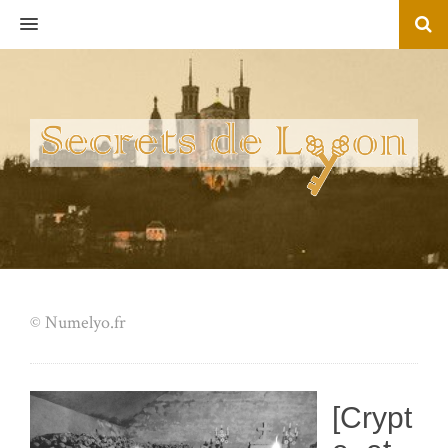
MENU
© Numelyo.fr
[Crypt