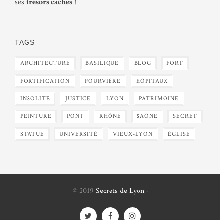
ses
trésors cachés
!
TAGS
ARCHITECTURE
BASILIQUE
BLOG
FORT
FORTIFICATION
FOURVIÈRE
HÔPITAUX
INSOLITE
JUSTICE
LYON
PATRIMOINE
PEINTURE
PONT
RHÔNE
SAÔNE
SECRET
STATUE
UNIVERSITÉ
VIEUX-LYON
ÉGLISE
© 2019
Secrets de Lyon
·