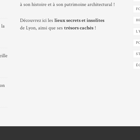
à son histoire et à son patrimoine architectural !
F
Découvrez ici les
lieux secrets et insolites
H
 la
de Lyon, ainsi que ses
trésors cachés
!
L
P
S
ille
É
yon