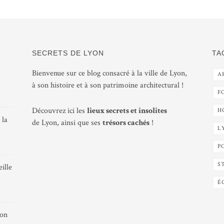
SECRETS DE LYON
TA
Bienvenue sur ce blog consacré à la ville de Lyon,
A
à son histoire et à son patrimoine architectural !
F
Découvrez ici les
lieux secrets et insolites
H
 la
de Lyon, ainsi que ses
trésors cachés
!
L
P
S
ille
É
yon