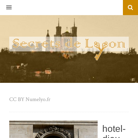
MENU
CC BY Numelyo.fr
hotel-