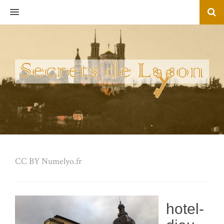
MENU
CC BY Numelyo.fr
hotel-