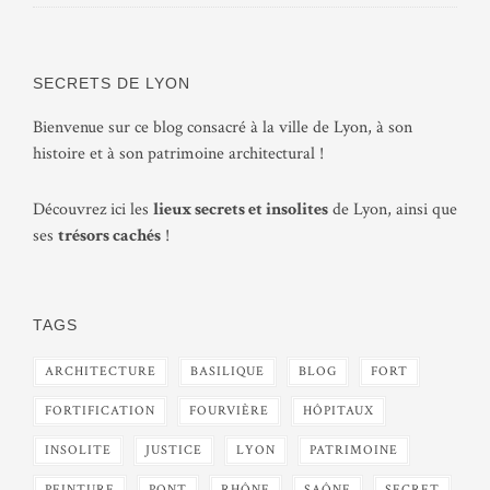
SECRETS DE LYON
Bienvenue sur ce blog consacré à la ville de Lyon, à son
histoire et à son patrimoine architectural !
Découvrez ici les
lieux secrets et insolites
de Lyon, ainsi que
ses
trésors cachés
!
TAGS
ARCHITECTURE
BASILIQUE
BLOG
FORT
FORTIFICATION
FOURVIÈRE
HÔPITAUX
INSOLITE
JUSTICE
LYON
PATRIMOINE
PEINTURE
PONT
RHÔNE
SAÔNE
SECRET