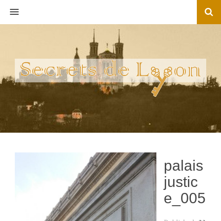
MENU
palais
justic
e_005