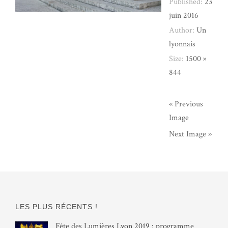
Published:
23
juin 2016
Author:
Un
lyonnais
Size:
1500 ×
844
« Previous
Image
Next Image »
LES PLUS RÉCENTS !
Fête des Lumières Lyon 2019 : programme