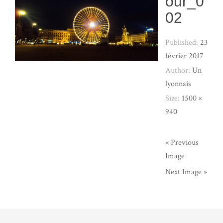
our_0
02
Published:
23
février 2017
Author:
Un
lyonnais
Size:
1500 ×
940
« Previous
Image
Next Image »