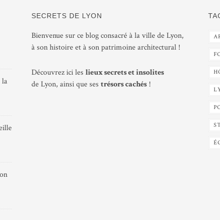
SECRETS DE LYON
TA
Bienvenue sur ce blog consacré à la ville de Lyon,
A
à son histoire et à son patrimoine architectural !
F
Découvrez ici les
lieux secrets et insolites
H
 la
de Lyon, ainsi que ses
trésors cachés
!
L
P
S
ille
É
yon