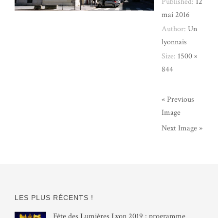
Published:
12
mai 2016
Author:
Un
lyonnais
Size:
1500 ×
844
« Previous
Image
Next Image »
LES PLUS RÉCENTS !
Fête des Lumières Lyon 2019 : programme