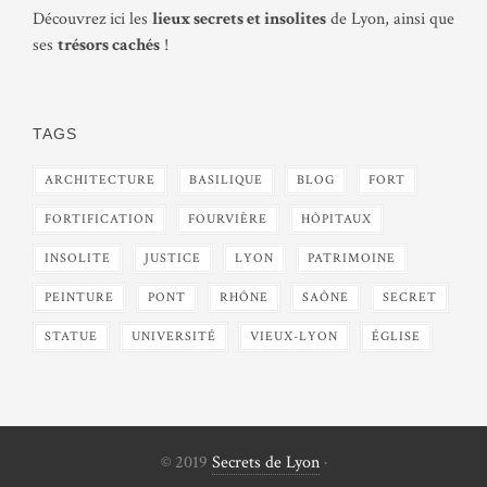
Découvrez ici les
lieux secrets et insolites
de Lyon, ainsi que
ses
trésors cachés
!
TAGS
ARCHITECTURE
BASILIQUE
BLOG
FORT
FORTIFICATION
FOURVIÈRE
HÔPITAUX
INSOLITE
JUSTICE
LYON
PATRIMOINE
PEINTURE
PONT
RHÔNE
SAÔNE
SECRET
STATUE
UNIVERSITÉ
VIEUX-LYON
ÉGLISE
© 2019
Secrets de Lyon
·