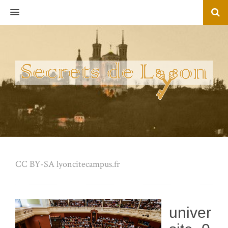
MENU
CC BY-SA lyoncitecampus.fr
univer