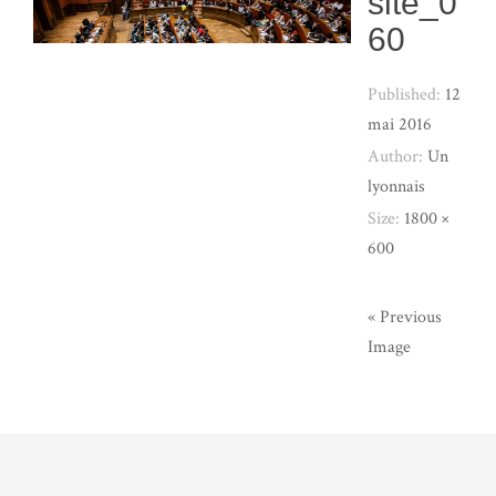
site_0
60
Published:
12
mai 2016
Author:
Un
lyonnais
Size:
1800 ×
600
« Previous
Image