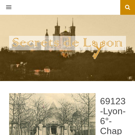
MENU
69123
-Lyon-
6°-
Chap