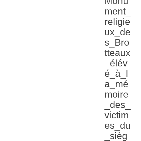
Monu
ment_
religie
ux_de
s_Bro
tteaux
_élév
é_à_l
a_mé
moire
_des_
victim
es_du
_sièg