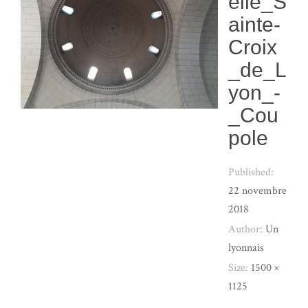
elle_S
ainte-
Croix
_de_L
yon_-
_Cou
pole
Published:
22 novembre
2018
Author:
Un
lyonnais
Size:
1500 ×
1125