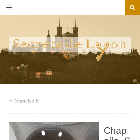
MENU
© Numelyo.fr
Chap