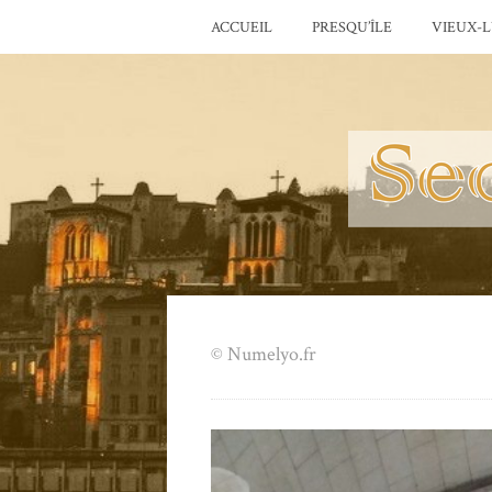
ACCUEIL
PRESQU’ÎLE
VIEUX-
© Numelyo.fr