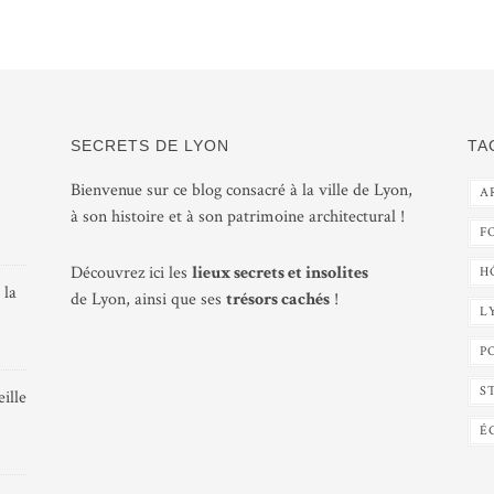
SECRETS DE LYON
TA
Bienvenue sur ce blog consacré à la ville de Lyon,
A
à son histoire et à son patrimoine architectural !
F
Découvrez ici les
lieux secrets et insolites
H
 la
de Lyon, ainsi que ses
trésors cachés
!
L
P
S
ille
É