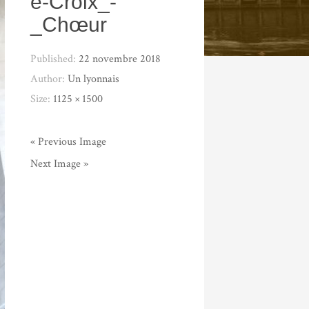
e-Croix_-
_Chœur
Published:
22 novembre 2018
Author:
Un lyonnais
Size:
1125 × 1500
« Previous Image
Next Image »