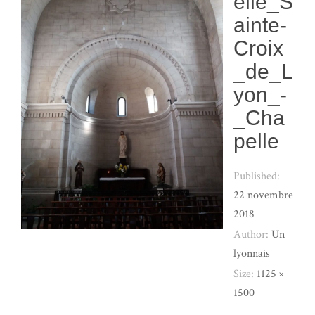
elle_S
ainte-
Croix
_de_L
yon_-
_Cha
pelle
Published:
22 novembre
2018
Author:
Un
lyonnais
Size:
1125 ×
1500