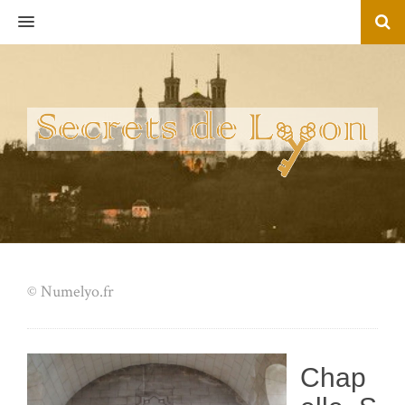
MENU
© Numelyo.fr
Chap